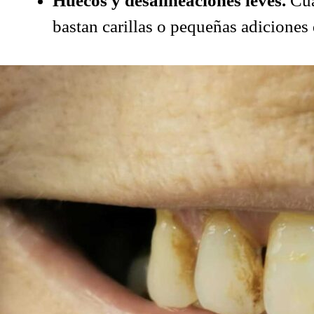
Huecos y desalineaciones leves.
Cua
bastan carillas o pequeñas adiciones 