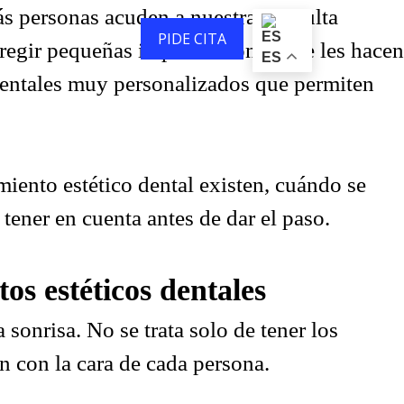
s personas acuden a nuestra consulta
LOG
CONTACTO
PIDE CITA
orregir pequeñas imperfecciones que les hacen
ES
s dentales muy personalizados que permiten
amiento estético dental existen, cuándo se
 tener en cuenta antes de dar el paso.
tos estéticos dentales
 sonrisa. No se trata solo de tener los
n con la cara de cada persona.