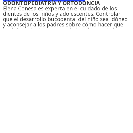
ODONTOPEDIATRÍA Y ORTODONCIA
Elena Conesa es experta en el cuidado de los
dientes de los niños y adolescentes. Controlar
que el desarrollo bucodental del niño sea idóneo
y aconsejar a los padres sobre cómo hacer que
los hijos adquieran una salud oral apropiada es
un paso básico en el que te ayudará.
Una correcta higiene oral en los niños les evitará
problemas bucodentales en el futuro.
PIDE CITA - 1ª GRATUITA
NUESTRA FILOSOFÍA